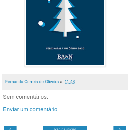
Fernando Correia de Oliveira
at
11:48
Sem comentários:
Enviar um comentário
‹
›
Página inicial